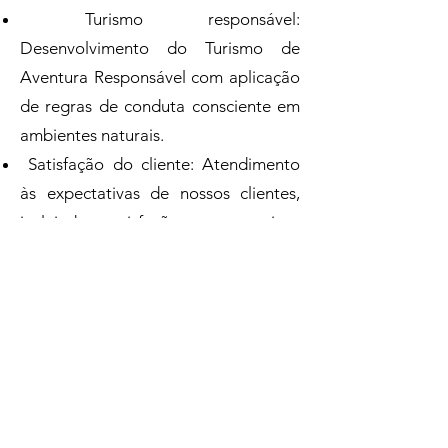
Turismo responsável:
Desenvolvimento do Turismo de
Aventura Responsável com aplicação
de regras de conduta consciente em
ambientes naturais.
Satisfação do cliente: Atendimento
às expectativas de nossos clientes,
incluindo a satisfação com os serviços
prestados e a realização das
atividades com segurança.
Turismo regional: Buscamos oferecer
aos nossos clientes uma verdadeira
imersão cultural, com todos os
passeios, acomodações, culinária e
atrativos oferecidos em prol e pela