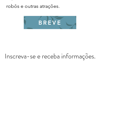
robôs e outras atrações.
BREVE
Inscreva-se e receba informações.
Enviar
FORMAS DE PAGAMENTO - EXCLUSIVO
PARA PASSEIOS DE E-BIKE
CRÉDITO - PAGSEGURO - Até 3X s/juros OU