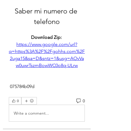
Saber mi numero de 
telefono
Download Zip: 
https://www.google.com/url?
q=https%3A%2F%2Fgohhs.com%2F
2uga15&sa=D&sntz=1&usg=AOvVa
w0uwrTszmBowWC0o8q-ULrw
 075784b09d
0
0
Write a comment...