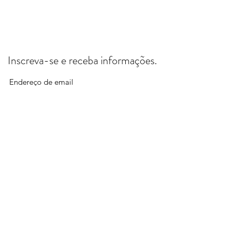
Inscreva-se e receba informações.
Enviar
FORMAS DE PAGAMENTO - EXCLUSIVO
PARA PASSEIOS DE E-BIKE
CRÉDITO - PAGSEGURO - Até 3X s/juros OU
4 a 12x c/ juros)
PIX