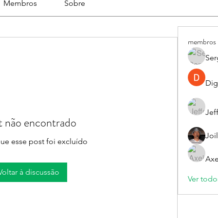
Membros
Sobre
membros
Ser
Dig
Jef
t não encontrado
Joi
ue esse post foi excluído
Axe
Voltar à discussão
Ver todo