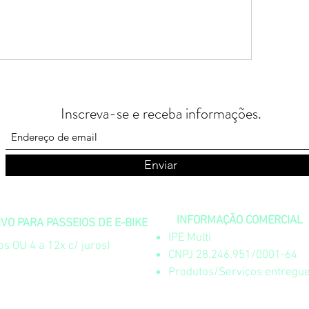
Inscreva-se e receba informações.
Enviar
INFORMAÇÃO COMERCIAL
O PARA PASSEIOS DE E-BIKE
IPE Multi
s OU 4 a 12x c/ juros)
CNPJ 28.246.951/0001-64
Produtos/Serviços entregue