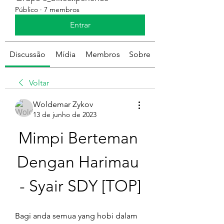
Público
·
7 membros
Entrar
Discussão
Mídia
Membros
Sobre
Voltar
Woldemar Zykov
13 de junho de 2023
Mimpi Berteman 
Dengan Harimau 
- Syair SDY [TOP]
Bagi anda semua yang hobi dalam 