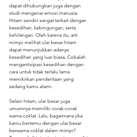
dapat dihubungkan juga dengan 
studi mengenai emosi manusia. 
Hitam sendiri sangat terkait dengan 
kesedihan, kebingungan, serta 
kehilangan. Oleh karena itu, arti 
mimpi melihat ular besar hitam 
dapat menunjukkan adanya 
kesedihan yang luar biasa. Cobalah 
mengantisipasi kesedihan dengan 
cara untuk tidak terlalu lama 
memikirkan penderitaan yang 
sedang kamu alami.
Selain hitam, ular besar juga 
umumnya memiliki corak-corak 
warna coklat. Lalu, bagaimana jika 
kamu bertemu dengan ular besar 
berwarna coklat dalam mimpi? 