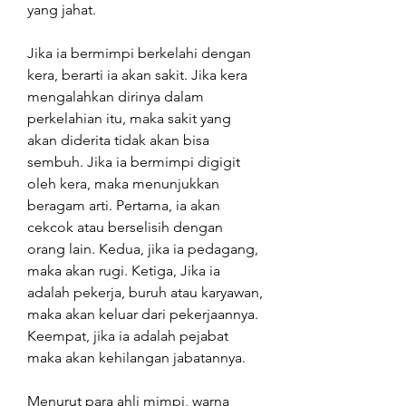
yang jahat.
Jika ia bermimpi berkelahi dengan 
kera, berarti ia akan sakit. Jika kera 
mengalahkan dirinya dalam 
perkelahian itu, maka sakit yang 
akan diderita tidak akan bisa 
sembuh. Jika ia bermimpi digigit 
oleh kera, maka menunjukkan 
beragam arti. Pertama, ia akan 
cekcok atau berselisih dengan 
orang lain. Kedua, jika ia pedagang, 
maka akan rugi. Ketiga, Jika ia 
adalah pekerja, buruh atau karyawan, 
maka akan keluar dari pekerjaannya. 
Keempat, jika ia adalah pejabat 
maka akan kehilangan jabatannya.
Menurut para ahli mimpi, warna 