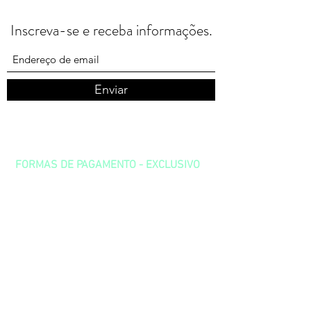
Inscreva-se e receba informações.
Enviar
FORMAS DE PAGAMENTO - EXCLUSIVO
PARA PASSEIOS DE E-BIKE
CRÉDITO - PAGSEGURO - Até 3X s/juros OU
4 a 12x c/ juros)
PIX
CANAIS DE ATENDIMENTO
Joilson
(67) 98206-5005